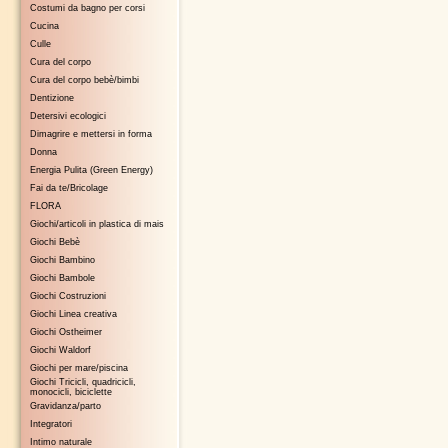
Costumi da bagno per corsi
Cucina
Culle
Cura del corpo
Cura del corpo bebè/bimbi
Dentizione
Detersivi ecologici
Dimagrire e mettersi in forma
Donna
Energia Pulita (Green Energy)
Fai da te/Bricolage
FLORA
Giochi/articoli in plastica di mais
Giochi Bebè
Giochi Bambino
Giochi Bambole
Giochi Costruzioni
Giochi Linea creativa
Giochi Ostheimer
Giochi Waldorf
Giochi per mare/piscina
Giochi Tricicli, quadricicli,
monocicli, biciclette
Gravidanza/parto
Integratori
Intimo naturale