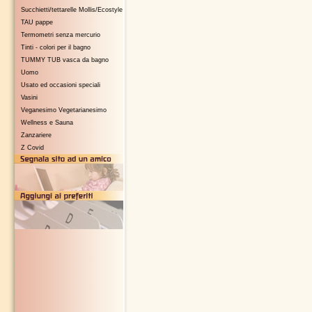
Succhietti/tettarelle Mollis/Ecostyle
TAU pappe
Termometri senza mercurio
Tinti - colori per il bagno
TUMMY TUB vasca da bagno
Uomo
Usato ed occasioni speciali
Vasini
Veganesimo Vegetarianesimo
Wellness e Sauna
Zanzariere
Z Covid