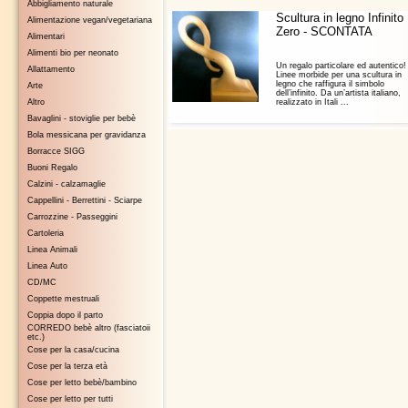
Abbigliamento naturale
Scultura in legno Infinito
Alimentazione vegan/vegetariana
Zero - SCONTATA
Alimentari
Alimenti bio per neonato
Un regalo particolare ed autentico!
Allattamento
Linee morbide per una scultura in
legno che raffigura il simbolo
Arte
dell’infinito. Da un’artista italiano,
Altro
realizzato in Itali ...
Bavaglini - stoviglie per bebè
Bola messicana per gravidanza
Borracce SIGG
Buoni Regalo
Calzini - calzamaglie
Cappellini - Berrettini - Sciarpe
Carrozzine - Passeggini
Cartoleria
Linea Animali
Linea Auto
CD/MC
Coppette mestruali
Coppia dopo il parto
CORREDO bebè altro (fasciatoii
etc.)
Cose per la casa/cucina
Cose per la terza età
Cose per letto bebè/bambino
Cose per letto per tutti