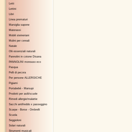
Letti
Lettini
Libri
Linea prematuri
Marsiglia sapone
Materassi
Mobili steineriani
Mulini per cereali
Natale
Olii essenziali naturali
Pannolini in cotone Disana
PANNOLINI monouso eco
Pasqua
Pelli di pecora
Per persone ALLERGICHE
Pigiami
Portabebè - Marsupi
Prodotti per asili/scuole
Rimedi allergie/malattie
Sacchi antifreddo x passeggino
Scarpe - Borse - Ombrelli
Scuola
Seggioloni
Solari naturali
Strumenti musicali