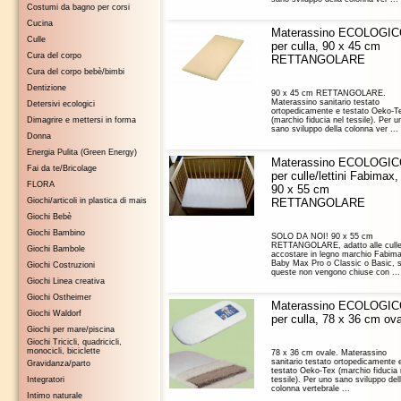
Costumi da bagno per corsi
Cucina
Materassino ECOLOGI
Culle
per culla, 90 x 45 cm
Cura del corpo
RETTANGOLARE
Cura del corpo bebè/bimbi
Dentizione
90 x 45 cm RETTANGOLARE.
Materassino sanitario testato
Detersivi ecologici
ortopedicamente e testato Oeko-T
Dimagrire e mettersi in forma
(marchio fiducia nel tessile). Per u
sano sviluppo della colonna ver ...
Donna
Energia Pulita (Green Energy)
Materassino ECOLOGI
Fai da te/Bricolage
per culle/lettini Fabimax,
FLORA
90 x 55 cm
Giochi/articoli in plastica di mais
RETTANGOLARE
Giochi Bebè
Giochi Bambino
SOLO DA NOI! 90 x 55 cm
RETTANGOLARE, adatto alle culle
Giochi Bambole
accostare in legno marchio Fabim
Baby Max Pro o Classic o Basic, 
Giochi Costruzioni
queste non vengono chiuse con ...
Giochi Linea creativa
Giochi Ostheimer
Materassino ECOLOGI
Giochi Waldorf
per culla, 78 x 36 cm ov
Giochi per mare/piscina
Giochi Tricicli, quadricicli,
monocicli, biciclette
78 x 36 cm ovale. Materassino
sanitario testato ortopedicamente 
Gravidanza/parto
testato Oeko-Tex (marchio fiducia 
Integratori
tessile). Per uno sano sviluppo del
colonna vertebrale ...
Intimo naturale