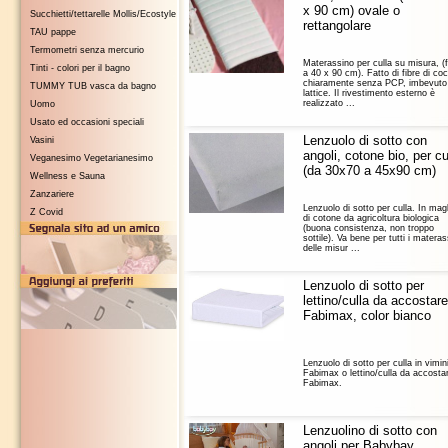
x 90 cm) ovale o
Succhietti/tettarelle Mollis/Ecostyle
rettangolare
TAU pappe
Termometri senza mercurio
Materassino per culla su misura, (f
Tinti - colori per il bagno
a 40 x 90 cm). Fatto di fibre di co
chiaramente senza PCP, imbevuto 
TUMMY TUB vasca da bagno
lattice. Il rivestimento esterno è
realizzato ...
Uomo
Usato ed occasioni speciali
Lenzuolo di sotto con
Vasini
angoli, cotone bio, per cu
Veganesimo Vegetarianesimo
(da 30x70 a 45x90 cm)
Wellness e Sauna
Zanzariere
Lenzuolo di sotto per culla. In mag
Z Covid
di cotone da agricoltura biologica
(buona consistenza, non troppo
sottile). Va bene per tutti i materas
delle misur ...
Lenzuolo di sotto per
lettino/culla da accostare
Fabimax, color bianco
Lenzuolo di sotto per culla in vimin
Fabimax o lettino/culla da accosta
Fabimax.
Lenzuolino di sotto con
angoli per Babybay