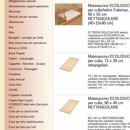
Abbigliamento naturale
Materassino ECOLOGI
Alimentazione vegan/vegetariana
per culle/lettini Fabimax,
Alimentari
90 x 55 cm
Alimenti bio per neonato
RETTANGOLARE
Allattamento
(40+15x90 cm)
Arte
Altro
SI TROVA SOLO DA NOI questo
materassino ECOLOGICO per
Bavaglini - stoviglie per bebè
culle/lettini accostabili del marchio
Fabimax!! 90 x 55 cm
Bola messicana per gravidanza
RETTANGOLARE (40x90 cm +
striscia di 15x90 cm a ...
Borracce SIGG
Buoni Regalo
Materassino ECOLOGI
Calzini - calzamaglie
per culla, 72 x 38 cm
Cappellini - Berrettini - Sciarpe
rettangolare
Carrozzine - Passeggini
Cartoleria
72 x 38 cm rettangolare. Materass
sanitario testato ortopedicamente 
Linea Animali
testato Oeko-Tex (marchio fiducia 
Linea Auto
tessile). Per uno sano sviluppo del
colonna ver ...
CD/MC
Coppette mestruali
Materassino ECOLOGI
Coppia dopo il parto
per culla, 90 x 40 cm
CORREDO bebè altro (fasciatoii
RETTANGOLARE
etc.)
Cose per la casa/cucina
Cose per la terza età
90 x 40 cm RETTANGOLARE.
Materassino sanitario testato
Cose per letto bebè/bambino
ortopedicamente e testato Oeko-T
(marchio fiducia nel tessile). Per u
Cose per letto per tutti
sano sviluppo della colonna ver ...