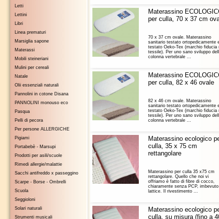
Letti
Materassino ECOLOGI
Lettini
per culla, 70 x 37 cm ov
Libri
Linea prematuri
70 x 37 cm ovale. Materassino
Marsiglia sapone
sanitario testato ortopedicamente 
testato Oeko-Tex (marchio fiducia 
Materassi
tessile). Per uno sano sviluppo del
colonna vertebrale ...
Mobili steineriani
Mulini per cereali
Materassino ECOLOGI
Natale
per culla, 82 x 46 ovale
Olii essenziali naturali
Pannolini in cotone Disana
82 x 46 cm ovale. Materassino
PANNOLINI monouso eco
sanitario testato ortopedicamente 
testato Oeko-Tex (marchio fiducia 
Pasqua
tessile). Per uno sano sviluppo del
Pelli di pecora
colonna vertebrale ...
Per persone ALLERGICHE
Materassino ecologico p
Pigiami
culla, 35 x 75 cm
Portabebè - Marsupi
rettangolare
Prodotti per asili/scuole
Rimedi allergie/malattie
Materassino per culla 35 x75 cm
Sacchi antifreddo x passeggino
rettangolare. Quello che noi vi
offriamo è fatto di fibre di cocco,
Scarpe - Borse - Ombrelli
chiaramente senza PCP, imbevuto 
Scuola
lattice. Il rivestimento ...
Seggioloni
Solari naturali
Materassino ecologico p
culla, su misura (fino a 4
Strumenti musicali